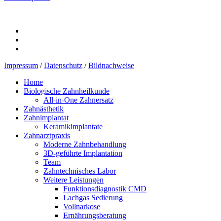
Impressum
/
Datenschutz
/
Bildnachweise
Home
Biologische Zahnheilkunde
All-in-One Zahnersatz
Zahnästhetik
Zahnimplantat
Keramikimplantate
Zahnarztpraxis
Moderne Zahnbehandlung
3D-geführte Implantation
Team
Zahntechnisches Labor
Weitere Leistungen
Funktionsdiagnostik CMD
Lachgas Sedierung
Vollnarkose
Ernährungsberatung