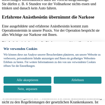
Sie dürfen z. B. 6 Stunden vor der Vollnarkose nichts essen und
trinken und danach kein Auto fahren.
Erfahrene Anästhesistin übernimmt die Narkose
Eine ausgebildete und erfahrene Anästhesistin kommt zum
Operationstermin in unsere Praxis. Vor der Operation bespricht sie
alles Wichtige zur Narkose mit Ihnen.
Die Anästhesistin bereitet die Narkose vor und ist während der
gesamten Dauer anwesend. Sie schlafen tief und bekommen von der
Wir verwenden Cookies
Behandlung nichts mit.
Wir können diese zur Analyse unserer Besucherdaten platzieren, um unsere Webseite zu
verbessern, personalisierte Inhalte anzuzeigen und Ihnen ein großartiges Webseiten-
Durchgehend überwacht sie Ihre Vitalfunktionen wie z. B. Atmung,
Erlebnis zu bieten. Für weitere Informationen zu den von uns verwendeten Cookies
Herzschlag und Blutdruck. Am Ende der Operation leitet sie die
öffnen Sie die Einstellungen.
Narkose wieder aus und Sie wachen langsam wieder auf.
Nach dem Aufwachen aus der Vollnarkose können Sie schon kurze
Zeit später wieder nach Hause gehen.
Alle akzeptieren
Ablehnen
Kostenübernahme
Nein, anpassen
Grundsätzlich gehört die Vollnarkose bei einer Zahnarztbehandlung
nicht zu den Regelleistungen der gesetzlichen Krankenkassen. Ist