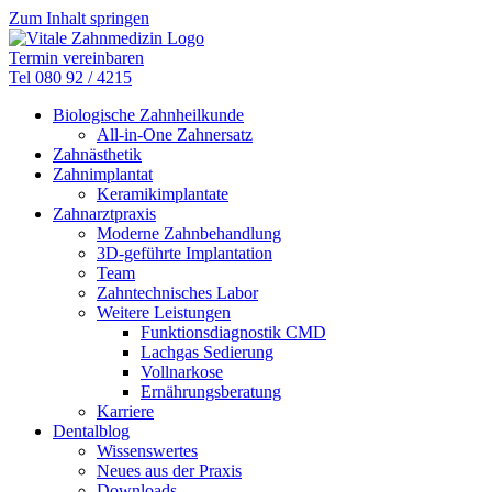
Zum Inhalt springen
Termin vereinbaren
Tel 080 92 / 4215
Biologische Zahnheilkunde
All-in-One Zahnersatz
Zahnästhetik
Zahnimplantat
Keramikimplantate
Zahnarztpraxis
Moderne Zahnbehandlung
3D-geführte Implantation
Team
Zahntechnisches Labor
Weitere Leistungen
Funktionsdiagnostik CMD
Lachgas Sedierung
Vollnarkose
Ernährungsberatung
Karriere
Dentalblog
Wissenswertes
Neues aus der Praxis
Downloads