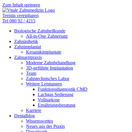
Zum Inhalt springen
Termin vereinbaren
Tel 080 92 / 4215
Biologische Zahnheilkunde
All-in-One Zahnersatz
Zahnästhetik
Zahnimplantat
Keramikimplantate
Zahnarztpraxis
Moderne Zahnbehandlung
3D-geführte Implantation
Team
Zahntechnisches Labor
Weitere Leistungen
Funktionsdiagnostik CMD
Lachgas Sedierung
Vollnarkose
Ernährungsberatung
Karriere
Dentalblog
Wissenswertes
Neues aus der Praxis
Downloads