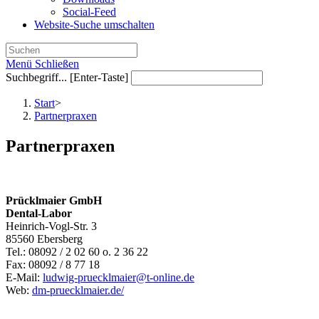
Social-Feed
Website-Suche umschalten
Menü
Schließen
Suchbegriff... [Enter-Taste]
Start
>
Partnerpraxen
Partnerpraxen
Prücklmaier GmbH
Dental-Labor
Heinrich-Vogl-Str. 3
85560 Ebersberg
Tel.: 08092 / 2 02 60 o. 2 36 22
Fax: 08092 / 8 77 18
E-Mail:
ludwig-pruecklmaier@t-online.de
Web:
dm-pruecklmaier.de/