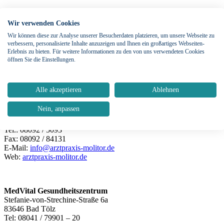
Dr. Christian Arnold, Oralchirurg
Wir verwenden Cookies
Marienplatz 4
85560 Ebersberg
Wir können diese zur Analyse unserer Besucherdaten platzieren, um unsere Webseite zu
Tel: 08092 / 8688 00
verbessern, personalisierte Inhalte anzuzeigen und Ihnen ein großartiges Webseiten-
Fax: 08092 / 8688 01
Erlebnis zu bieten. Für weitere Informationen zu den von uns verwendeten Cookies
Web:
www.oralchirurgie-ebersberg.de
öffnen Sie die Einstellungen.
Alle akzeptieren
Ablehnen
Stephan Molitor
Facharzt für Allgemeinmedizin / Chirurgie
Nein, anpassen
Hans-Eham-Platz 1
85567 Grafing
Tel.: 08092 / 5093
Fax: 08092 / 84131
E-Mail:
info@arztpraxis-molitor.de
Web:
arztpraxis-molitor.de
MedVital Gesundheitszentrum
Stefanie-von-Strechine-Straße 6a
83646 Bad Tölz
Tel: 08041 / 79901 – 20