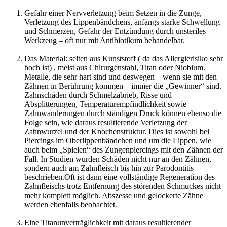
Gefahr einer Nervverletzung beim Setzen in die Zunge,
Verletzung des Lippenbändchens, anfangs starke Schwellung
und Schmerzen, Gefahr der Entzündung durch unsteriles
Werkzeug – oft nur mit Antibiotikum behandelbar.
Das Material: selten aus Kunststoff ( da das Allergierisiko sehr
hoch ist) , meist aus Chirurgenstahl, Titan oder Niobium.
Metalle, die sehr hart sind und deswegen – wenn sie mit den
Zähnen in Berührung kommen – immer die „Gewinner“ sind.
Zahnschäden durch Schmelzabrieb, Risse und
Absplitterungen, Temperaturempfindlichkeit sowie
Zahnwanderungen durch ständigen Druck können ebenso die
Folge sein, wie daraus resultierende Verletzung der
Zahnwurzel und der Knochenstruktur. Dies ist sowohl bei
Piercings im Oberlippenbändchen und um die Lippen, wie
auch beim „Spielen“ des Zungenpiercings mit den Zähnen der
Fall. In Studien wurden Schäden nicht nur an den Zähnen,
sondern auch am Zahnfleisch bis hin zur Parodontitis
beschrieben.Oft ist dann eine vollständige Regeneration des
Zahnfleischs trotz Entfernung des störenden Schmuckes nicht
mehr komplett möglich. Abszesse und gelockerte Zähne
werden ebenfalls beobachtet.
Eine Titanunverträglichkeit mit daraus resultierender