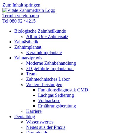
Zum Inhalt springen
Termin vereinbaren
Tel 080 92 / 4215
Biologische Zahnheilkunde
All-in-One Zahnersatz
Zahnästhetik
Zahnimplantat
Keramikimplantate
Zahnarztpraxis
Moderne Zahnbehandlung
3D-geführte Implantation
Team
Zahntechnisches Labor
Weitere Leistungen
Funktionsdiagnostik CMD
Lachgas Sedierung
Vollnarkose
Ernährungsberatung
Karriere
Dentalblog
Wissenswertes
Neues aus der Praxis
Downloads