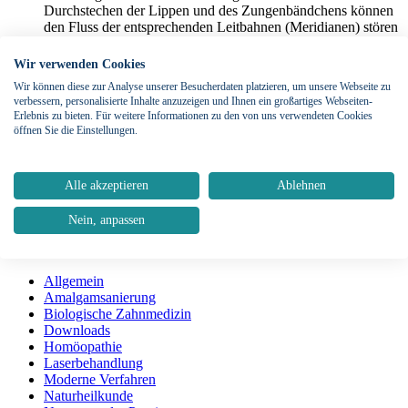
Durchstechen der Lippen und des Zungenbändchens können
den Fluss der entsprechenden Leitbahnen (Meridianen) stören
und zu Beschwerden in anderen Regionen des Körpers
führen.
Wir verwenden Cookies
Wir können diese zur Analyse unserer Besucherdaten platzieren, um unsere Webseite zu
Diese Punkte sollte man sich vor dem Setzen des Mundschmuckes
verbessern, personalisierte Inhalte anzuzeigen und Ihnen ein großartiges Webseiten-
genau überlegen. Nach einer Entfernung sollten die entstandenen
Erlebnis zu bieten. Für weitere Informationen zu den von uns verwendeten Cookies
Narben entstört werden, um weitere gesundheitliche Beinflussungen
öffnen Sie die Einstellungen.
weitestgehend zu vermeiden.
Weitere Artikel ansehen
Alle akzeptieren
Ablehnen
Vorheriger Beitrag
Die Hausapotheke bei Zahnbeschwerden
Nein, anpassen
Nächster Beitrag
Gesunde Kinderzähne
Alle Kategorien
Allgemein
Amalgamsanierung
Biologische Zahnmedizin
Downloads
Homöopathie
Laserbehandlung
Moderne Verfahren
Naturheilkunde