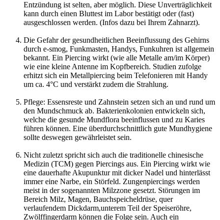
Entzündung ist selten, aber möglich. Diese Unverträglichkeit
kann durch einen Bluttest im Labor bestätigt oder (fast)
ausgeschlossen werden. (Infos dazu bei Ihrem Zahnarzt).
Die Gefahr der gesundheitlichen Beeinflussung des Gehirns
durch e-smog, Funkmasten, Handys, Funkuhren ist allgemein
bekannt. Ein Piercing wirkt (wie alle Metalle am/im Körper)
wie eine kleine Antenne im Kopfbereich. Studien zufolge
erhitzt sich ein Metallpiercing beim Telefonieren mit Handy
um ca. 4°C und verstärkt zudem die Strahlung.
Pflege: Essensreste und Zahnstein setzen sich an und rund um
den Mundschmuck ab. Bakterienkolonien entwickeln sich,
welche die gesunde Mundflora beeinflussen und zu Karies
führen können. Eine überdurchschnittlich gute Mundhygiene
sollte deswegen gewährleistet sein.
Nicht zuletzt spricht sich auch die traditionelle chinesische
Medizin (TCM) gegen Piercings aus. Ein Piercing wirkt wie
eine dauerhafte Akupunktur mit dicker Nadel und hinterlässt
immer eine Narbe, ein Störfeld. Zungenpiercings werden
meist in der sogenannten Milzzone gesetzt. Störungen im
Bereich Milz, Magen, Bauchspeicheldrüse, quer
verlaufendem Dickdarm,unterem Teil der Speiseröhre,
Zwölffingerdarm können die Folge sein. Auch ein